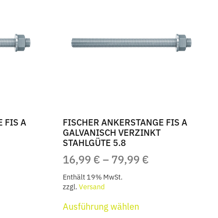
auf.
Die
nen
Optionen
en
können
auf
der
ktseite
Produktseite
hlt
gewählt
en
werden
 FIS A
FISCHER ANKERSTANGE FIS A
GALVANISCH VERZINKT
STAHLGÜTE 5.8
EISSPANNE:
PREISSPANNE
16,99
€
–
79,99
€
,99 €
16,99 €
Enthält 19% MwSt.
S
BIS
zzgl.
Versand
s
Dieses
,99 €
79,99 €
Ausführung wählen
kt
Produkt