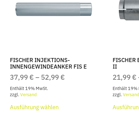
FISCHER INJEKTIONS-
FISCHER 
INNENGEWINDEANKER FIS E
II
PREISSPANNE:
37,99
€
–
52,99
€
21,99
€
37,99 €
Enthält 19% MwSt.
Enthält 19%
BIS
zzgl.
Versand
zzgl.
Versan
Dieses
52,99 €
Ausführung wählen
Ausführun
Produkt
weist
mehrere
Varianten