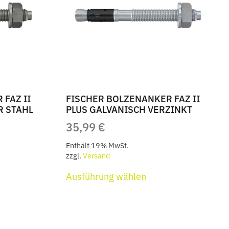
FAZ II
FISCHER BOLZENANKER FAZ II
R STAHL
PLUS GALVANISCH VERZINKT
REISSPANNE:
35,99
€
7,99 €
Enthält 19% MwSt.
IS
zzgl.
Versand
s
Dieses
57,99 €
Ausführung wählen
kt
Produkt
weist
ere
mehrere
nten
Varianten