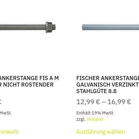
auf.
auf.
Die
Die
Optionen
Optio
können
könn
auf
auf
der
der
Produktseite
Produ
gewählt
gewä
werden
werd
ANKERSTANGE FIS A M
FISCHER ANKERSTANGE
 R NICHT ROSTENDER
GALVANISCH VERZINKT
STAHLGÜTE 8.8
PR
€
12,99
€
–
16,99
€
12
 MwSt.
Enthält 19% MwSt.
BI
d
zzgl.
Versand
Diese
16
renkorb
Ausführung wählen
Produ