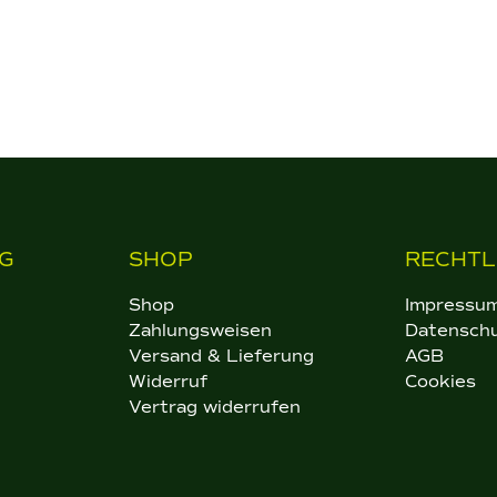
weist
mehr
Varia
auf.
Die
Optio
könn
auf
der
Produ
G
SHOP
RECHTL
gewä
Shop
Impressu
werd
Zahlungsweisen
Datensch
Versand & Lieferung
AGB
Widerruf
Cookies
Vertrag widerrufen