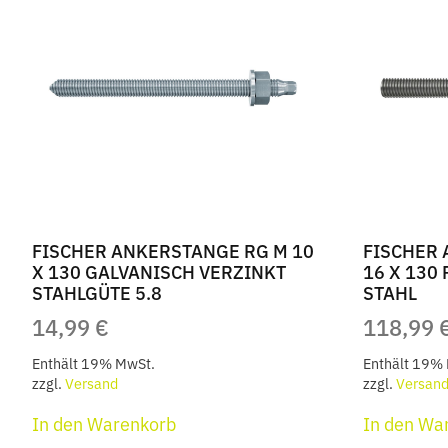
auf.
Die
Optionen
können
auf
der
Produktseite
gewählt
werden
FISCHER ANKERSTANGE RG M 10
FISCHER 
X 130 GALVANISCH VERZINKT
16 X 130
STAHLGÜTE 5.8
STAHL
14,99
€
118,99
Enthält 19% MwSt.
Enthält 19%
zzgl.
Versand
zzgl.
Versan
In den Warenkorb
In den Wa