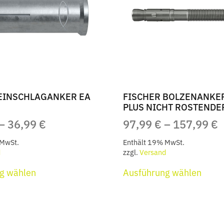
EINSCHLAGANKER EA
FISCHER BOLZENANKER 
PLUS NICHT ROSTENDE
PREISSPANNE:
P
–
36,99
€
97,99
€
–
157,99
€
21,99 €
9
 MwSt.
Enthält 19% MwSt.
BIS
B
d
zzgl.
Versand
Dieses
Diese
36,99 €
1
g wählen
Ausführung wählen
Produkt
Produ
weist
weist
mehrere
mehr
Varianten
Varia