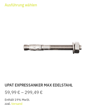
Dieses
99,99 €
Ausführung wählen
Produkt
weist
mehrere
Varianten
auf.
Die
Optionen
können
auf
der
Produktseite
gewählt
werden
UPAT EXPRESSANKER MAX EDELSTAHL
PREISSPANNE:
59,99
€
–
299,49
€
59,99 €
Enthält 19% MwSt.
BIS
zzgl.
Versand