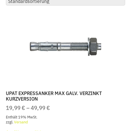
UPAT EXPRESSANKER MAX GALV. VERZINKT
KURZVERSION
PREISSPANNE:
19,99
€
–
49,99
€
19,99 €
Enthält 19% MwSt.
BIS
zzgl.
Versand
Dieses
49,99 €