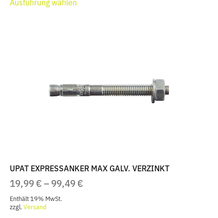
Ausführung wählen
Produkt
weist
mehrere
Varianten
auf.
Die
Optionen
können
auf
der
Produktseite
gewählt
werden
UPAT EXPRESSANKER MAX GALV. VERZINKT
PREISSPANNE:
19,99
€
–
99,49
€
19,99 €
Enthält 19% MwSt.
BIS
zzgl.
Versand
Dieses