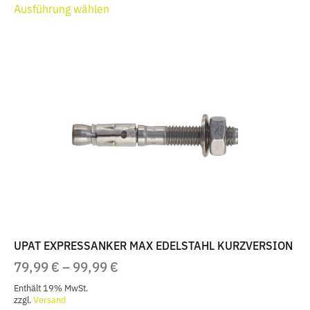
99,49 €
Ausführung wählen
Produkt
weist
mehrere
Varianten
auf.
Die
Optionen
können
auf
der
Produktseite
gewählt
werden
UPAT EXPRESSANKER MAX EDELSTAHL KURZVERSION
PREISSPANNE:
79,99
€
–
99,99
€
79,99 €
Enthält 19% MwSt.
BIS
zzgl.
Versand