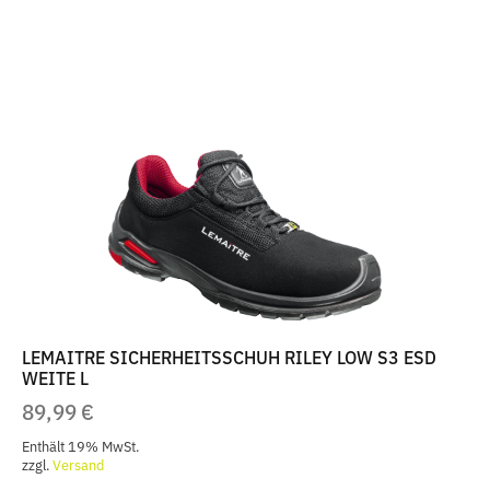
weist
mehrere
Varianten
auf.
Die
Optionen
können
auf
der
Produktseite
gewählt
werden
LEMAITRE SICHERHEITSSCHUH RILEY LOW S3 ESD
WEITE L
89,99
€
Enthält 19% MwSt.
zzgl.
Versand
Dieses