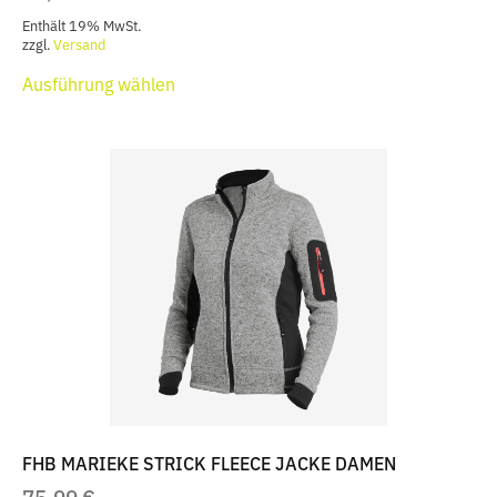
Enthält 19% MwSt.
zzgl.
Versand
Dieses
Ausführung wählen
Produkt
weist
mehrere
Varianten
auf.
Die
Optionen
können
auf
der
Produktseite
gewählt
werden
FHB MARIEKE STRICK FLEECE JACKE DAMEN
75,99
€