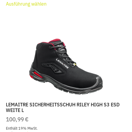
Ausführung wählen
Produkt
weist
mehrere
Varianten
auf.
Die
Optionen
können
auf
der
Produktseite
gewählt
werden
LEMAITRE SICHERHEITSSCHUH RILEY HIGH S3 ESD
WEITE L
100,99
€
Enthält 19% MwSt.