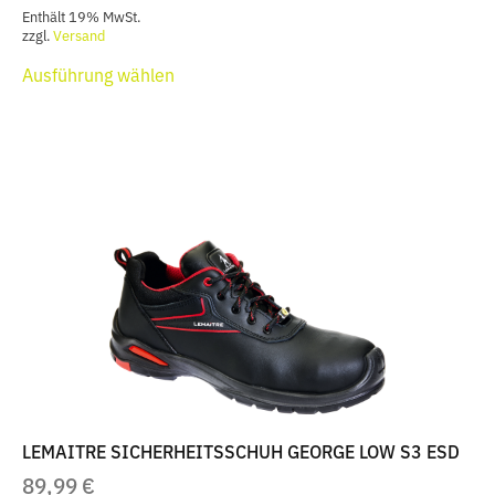
Enthält 19% MwSt.
zzgl.
Versand
Dieses
Ausführung wählen
Produkt
weist
mehrere
Varianten
auf.
Die
Optionen
können
auf
der
Produktseite
gewählt
werden
LEMAITRE SICHERHEITSSCHUH GEORGE LOW S3 ESD
89,99
€