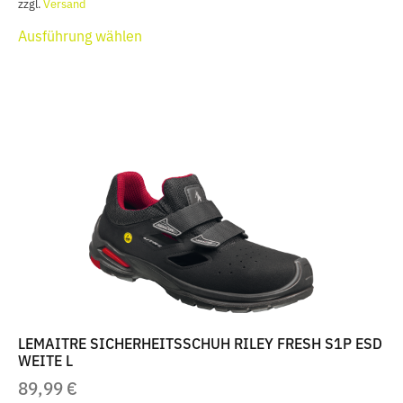
zzgl.
Versand
Dieses
Ausführung wählen
Produkt
weist
mehrere
Varianten
auf.
Die
Optionen
können
auf
der
Produktseite
gewählt
werden
LEMAITRE SICHERHEITSSCHUH RILEY FRESH S1P ESD
WEITE L
89,99
€