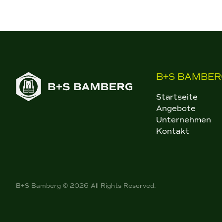
auf.
Die
Optionen
können
auf
der
Produktseite
B+S BAMBER
gewählt
Startseite
werden
Angebote
Unternehmen
Kontakt
B+S Bamberg © 2026 All Rights Reserved.