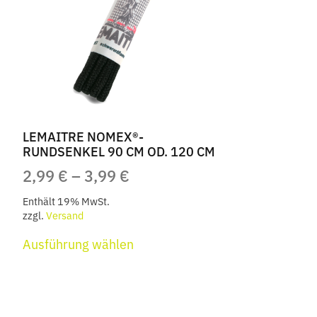
LEMAITRE NOMEX®-
RUNDSENKEL 90 CM OD. 120 CM
PREISSPANNE:
2,99
€
–
3,99
€
2,99 €
Enthält 19% MwSt.
BIS
zzgl.
Versand
Dieses
3,99 €
Ausführung wählen
Produkt
weist
mehrere
Varianten