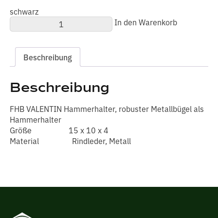
schwarz
FHB
In den Warenkorb
VALENTIN
Hammerhalter
spezial
Menge
Beschreibung
Beschreibung
FHB VALENTIN Hammerhalter, robuster Metallbügel als
Hammerhalter
Größe 15 x 10 x 4
Material Rindleder, Metall