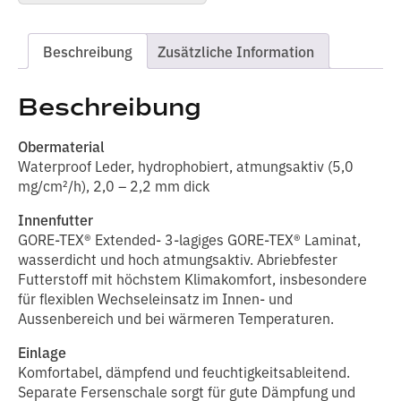
BLACK
EAGLE
Safety
Beschreibung
Zusätzliche Information
54
mid
Menge
Beschreibung
Obermaterial
Waterproof Leder, hydrophobiert, atmungsaktiv (5,0
mg/cm²/h), 2,0 – 2,2 mm dick
Innenfutter
GORE-TEX® Extended- 3-lagiges GORE-TEX® Laminat,
wasserdicht und hoch atmungsaktiv. Abriebfester
Futterstoff mit höchstem Klimakomfort, insbesondere
für flexiblen Wechseleinsatz im Innen- und
Aussenbereich und bei wärmeren Temperaturen.
Einlage
Komfortabel, dämpfend und feuchtigkeitsableitend.
Separate Fersenschale sorgt für gute Dämpfung und