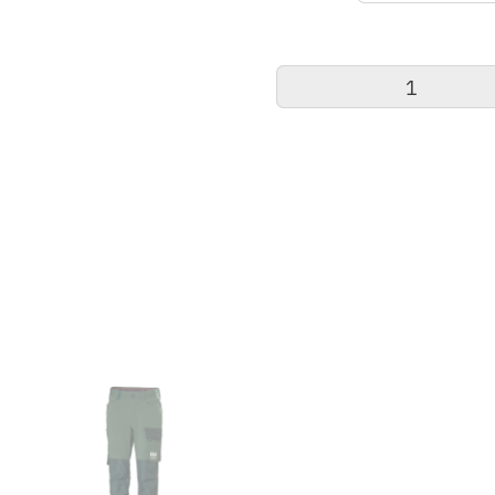
Helly
Hansen
Damenhose
Luna
4X
HH
Connect
Menge