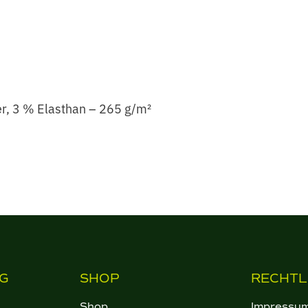
r, 3 % Elasthan – 265 g/m²
G
SHOP
RECHTL
Shop
Impressu