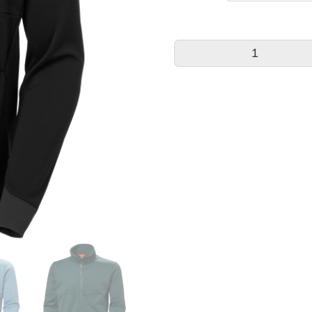
Helly
Hansen
Fleecejacke
Tech
Midlayer
Menge