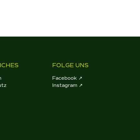
ICHES
FOLGE UNS
m
Facebook ↗
utz
Instagram ↗