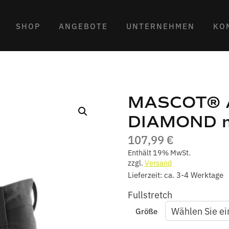
SHOP
ANGEBOTE
UNTERNEHMEN
KO
MASCOT® A
DIAMOND m
107,99
€
Enthält 19% MwSt.
zzgl.
Versand
Lieferzeit: ca. 3-4 Werktage
Fullstretch
Größe