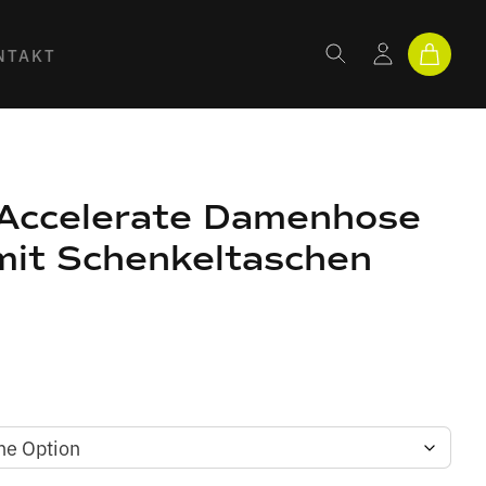
NTAKT
ccelerate Damenhose
it Schenkeltaschen