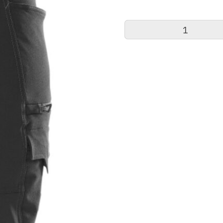
MASCOT®
Accelerate
Damenhose
DIAMOND
mit
Schenkeltaschen
Menge