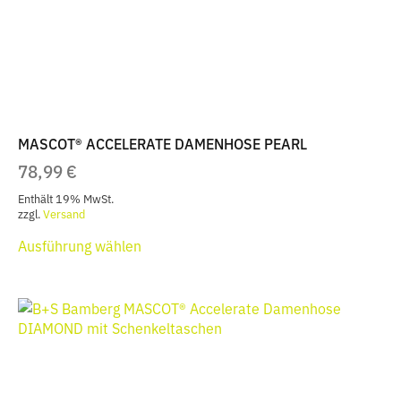
der
Produktseite
gewählt
werden
MASCOT® ACCELERATE DAMENHOSE PEARL
78,99
€
Enthält 19% MwSt.
zzgl.
Versand
Dieses
Ausführung wählen
Produkt
weist
mehrere
Varianten
auf.
Die
Optionen
können