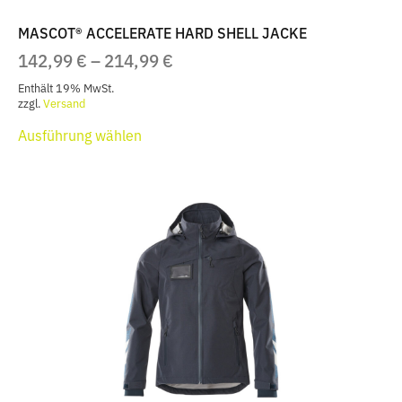
MASCOT® ACCELERATE HARD SHELL JACKE
PREISSPANNE:
142,99
€
–
214,99
€
142,99 €
Enthält 19% MwSt.
BIS
zzgl.
Versand
Dieses
214,99 €
Ausführung wählen
Produkt
weist
mehrere
Varianten
auf.
Die
Optionen
können
auf
der
Produktseite
gewählt
werden