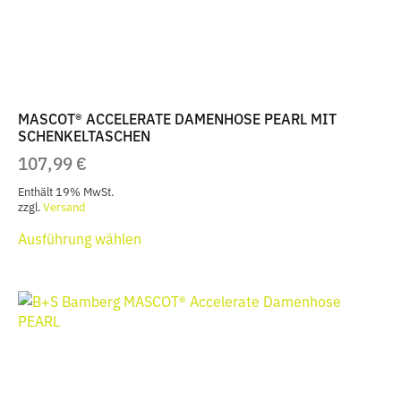
Produktseite
gewählt
werden
MASCOT® ACCELERATE DAMENHOSE PEARL MIT
SCHENKELTASCHEN
107,99
€
Enthält 19% MwSt.
zzgl.
Versand
Dieses
Ausführung wählen
Produkt
weist
mehrere
Varianten
auf.
Die
Optionen
können
auf