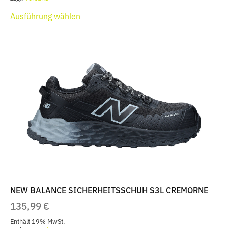
Dieses
Ausführung wählen
Produkt
weist
mehrere
Varianten
auf.
Die
Optionen
können
auf
der
Produktseite
gewählt
werden
NEW BALANCE SICHERHEITSSCHUH S3L CREMORNE
135,99
€
Enthält 19% MwSt.