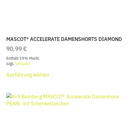
Produktseite
gewählt
werden
MASCOT® ACCELERATE DAMENSHORTS DIAMOND
90,99
€
Enthält 19% MwSt.
zzgl.
Versand
Dieses
Ausführung wählen
Produkt
weist
mehrere
Varianten
auf.
Die
Optionen
können
auf
der