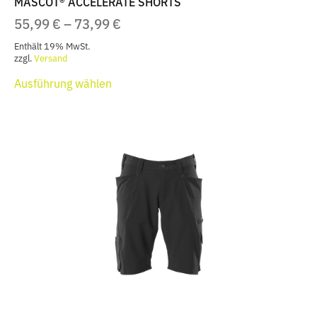
MASCOT® ACCELERATE SHORTS
PREISSPANNE:
55,99
€
–
73,99
€
55,99 €
Enthält 19% MwSt.
BIS
zzgl.
Versand
Dieses
73,99 €
Ausführung wählen
Produkt
weist
mehrere
Varianten
auf.
Die
Optionen
können
auf
der
Produktseite
gewählt
werden