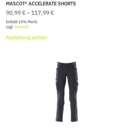
MASCOT® ACCELERATE SHORTS
PREISSPANNE:
90,99
€
–
117,99
€
90,99 €
Enthält 19% MwSt.
BIS
zzgl.
Versand
Dieses
117,99 €
Ausführung wählen
Produkt
weist
mehrere
Varianten
auf.
Die
Optionen
können
auf
der
Produktseite
gewählt
werden