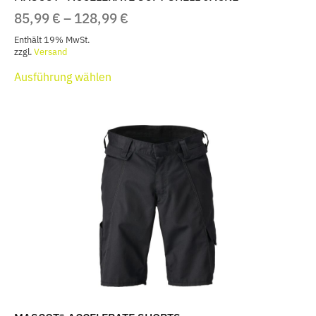
PREISSPANNE:
85,99
€
–
128,99
€
85,99 €
Enthält 19% MwSt.
BIS
zzgl.
Versand
Dieses
128,99 €
Ausführung wählen
Produkt
weist
mehrere
Varianten
auf.
Die
Optionen
können
auf
der
Produktseite
gewählt
werden