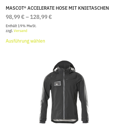
MASCOT® ACCELERATE HOSE MIT KNIETASCHEN
PREISSPANNE:
98,99
€
–
128,99
€
98,99 €
Enthält 19% MwSt.
BIS
zzgl.
Versand
Dieses
128,99 €
Ausführung wählen
Produkt
weist
mehrere
Varianten
auf.
Die
Optionen
können
auf
der
Produktseite
gewählt
werden