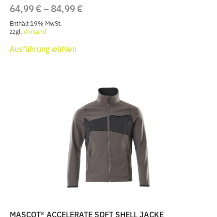
PREISSPANNE:
64,99
€
–
84,99
€
64,99 €
Enthält 19% MwSt.
BIS
zzgl.
Versand
Dieses
84,99 €
Ausführung wählen
Produkt
weist
mehrere
Varianten
auf.
Die
Optionen
können
auf
der
Produktseite
gewählt
werden
MASCOT® ACCELERATE SOFT SHELL JACKE