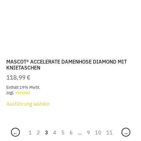
können
auf
der
Produktseite
gewählt
werden
MASCOT® ACCELERATE DAMENHOSE DIAMOND MIT
KNIETASCHEN
118,99
€
Enthält 19% MwSt.
zzgl.
Versand
Dieses
Ausführung wählen
Produkt
weist
mehrere
Varianten
←
1
2
3
4
5
6
…
9
10
11
→
auf.
Die