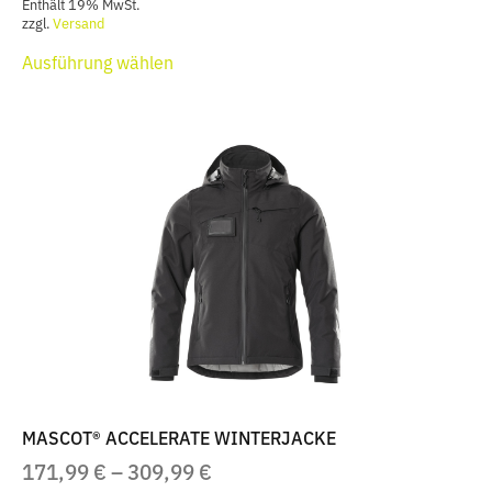
Enthält 19% MwSt.
zzgl.
Versand
Dieses
Ausführung wählen
Produkt
weist
mehrere
Varianten
auf.
Die
Optionen
können
auf
der
Produktseite
gewählt
werden
MASCOT® ACCELERATE WINTERJACKE
PREISSPANNE:
171,99
€
–
309,99
€