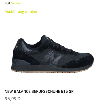
zzgl.
Versand
Dieses
Ausführung wählen
Produkt
weist
mehrere
Varianten
auf.
Die
Optionen
können
auf
der
Produktseite
gewählt
werden
NEW BALANCE BERUFSSCHUHE 515 SR
95,99
€