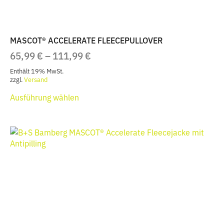
werden
MASCOT® ACCELERATE FLEECEPULLOVER
PREISSPANNE:
65,99
€
–
111,99
€
65,99 €
Enthält 19% MwSt.
BIS
zzgl.
Versand
Dieses
111,99 €
Ausführung wählen
Produkt
weist
mehrere
Varianten
auf.
Die
Optionen
können
auf
der
Produktseite
gewählt