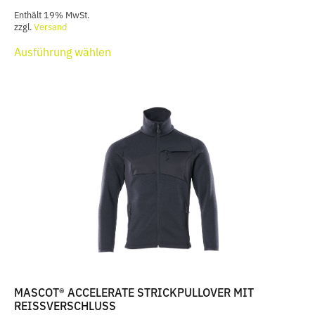
71,99 €
Enthält 19% MwSt.
BIS
zzgl.
Versand
Dieses
107,99 €
Ausführung wählen
Produkt
weist
mehrere
Varianten
auf.
Die
Optionen
können
auf
der
Produktseite
gewählt
werden
MASCOT® ACCELERATE STRICKPULLOVER MIT
REISSVERSCHLUSS