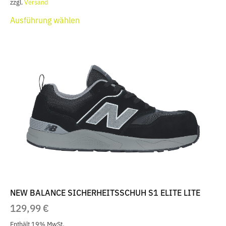
zzgl.
Versand
Dieses
Ausführung wählen
Produkt
weist
mehrere
Varianten
auf.
Die
Optionen
können
auf
der
Produktseite
gewählt
werden
NEW BALANCE SICHERHEITSSCHUH S1 ELITE LITE
129,99
€
Enthält 19% MwSt.