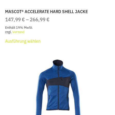
MASCOT® ACCELERATE HARD SHELL JACKE
PREISSPANNE:
147,99
€
–
266,99
€
147,99 €
Enthält 19% MwSt.
BIS
zzgl.
Versand
Dieses
266,99 €
Ausführung wählen
Produkt
weist
mehrere
Varianten
auf.
Die
Optionen
können
auf
der
Produktseite
gewählt
werden