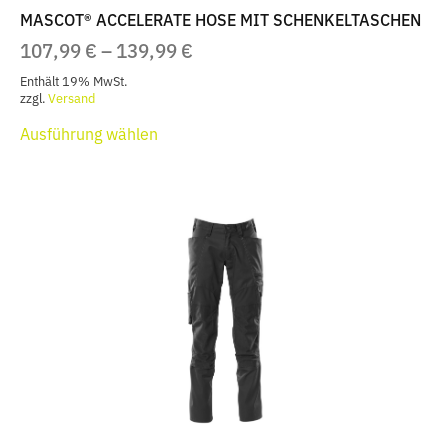
MASCOT® ACCELERATE HOSE MIT SCHENKELTASCHEN
PREISSPANNE:
107,99
€
–
139,99
€
107,99 €
Enthält 19% MwSt.
BIS
zzgl.
Versand
Dieses
139,99 €
Ausführung wählen
Produkt
weist
mehrere
Varianten
auf.
Die
Optionen
können
auf
der
Produktseite
gewählt
werden