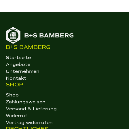
Optionen
können
auf
der
Produktseite
gewählt
werden
B+S BAMBERG
Startseite
Angebote
Unternehmen
Kontakt
SHOP
Shop
Zahlungsweisen
Versand & Lieferung
Widerruf
Vertrag widerrufen
RECHTLICHES