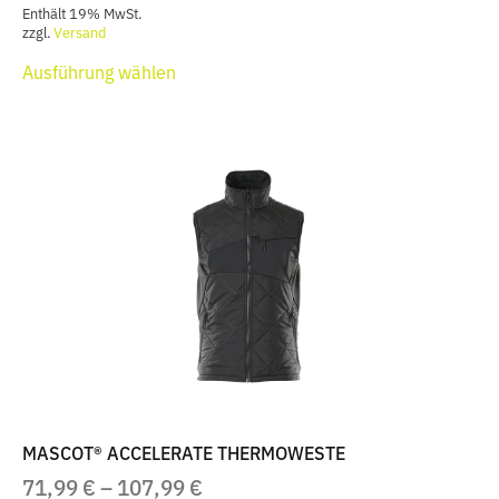
171,99 €
Enthält 19% MwSt.
BIS
zzgl.
Versand
Dieses
309,99 €
Ausführung wählen
Produkt
weist
mehrere
Varianten
auf.
Die
Optionen
können
auf
der
Produktseite
gewählt
werden
MASCOT® ACCELERATE THERMOWESTE
PREISSPANNE:
71,99
€
–
107,99
€