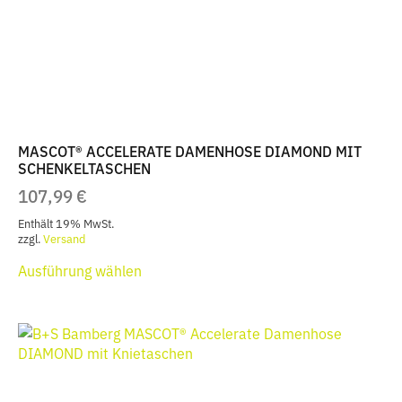
auf
der
Produktseite
gewählt
werden
MASCOT® ACCELERATE DAMENHOSE DIAMOND MIT
SCHENKELTASCHEN
107,99
€
Enthält 19% MwSt.
zzgl.
Versand
Dieses
Ausführung wählen
Produkt
weist
mehrere
Varianten
auf.
Die
Optionen