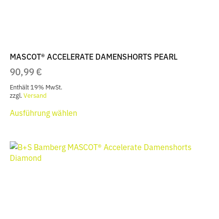
gewählt
werden
MASCOT® ACCELERATE DAMENSHORTS PEARL
90,99
€
Enthält 19% MwSt.
zzgl.
Versand
Dieses
Ausführung wählen
Produkt
weist
mehrere
Varianten
auf.
Die
Optionen
können
auf
der