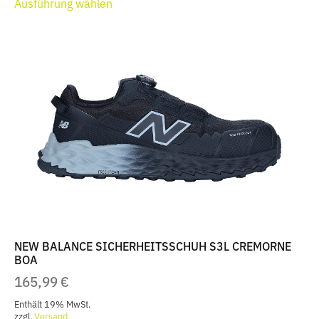
Ausführung wählen
Produkt
weist
mehrere
Varianten
auf.
Die
Optionen
können
auf
der
Produktseite
gewählt
werden
NEW BALANCE SICHERHEITSSCHUH S3L CREMORNE
BOA
165,99
€
Enthält 19% MwSt.
zzgl.
Versand