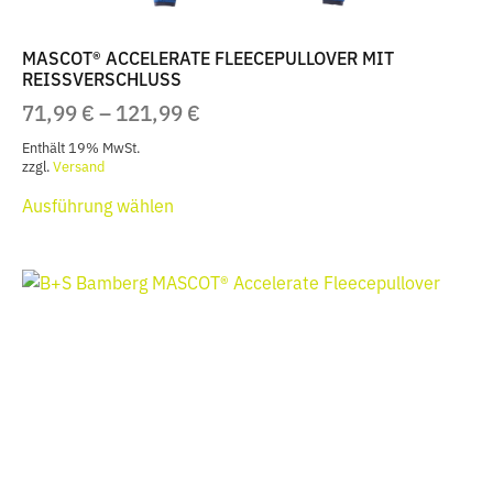
MASCOT® ACCELERATE FLEECEPULLOVER MIT
REISSVERSCHLUSS
PREISSPANNE:
71,99
€
–
121,99
€
71,99 €
Enthält 19% MwSt.
BIS
zzgl.
Versand
Dieses
121,99 €
Ausführung wählen
Produkt
weist
mehrere
Varianten
auf.
Die
Optionen
können
auf
der
Produktseite
gewählt