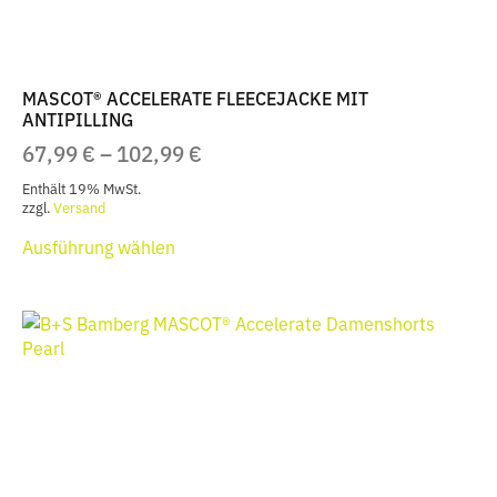
werden
MASCOT® ACCELERATE FLEECEJACKE MIT
ANTIPILLING
PREISSPANNE:
67,99
€
–
102,99
€
67,99 €
Enthält 19% MwSt.
BIS
zzgl.
Versand
Dieses
102,99 €
Ausführung wählen
Produkt
weist
mehrere
Varianten
auf.
Die
Optionen
können
auf
der
Produktseite